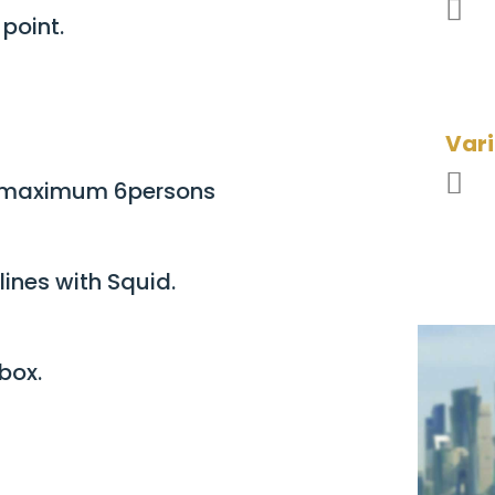
 point
.
Var
f maximum 6persons
lines with Squid
.
 box
.