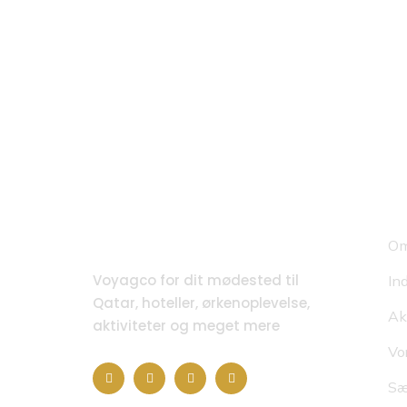
H
Om
Voyagco for dit mødested til
In
Qatar, hoteller, ørkenoplevelse,
Ak
aktiviteter og meget mere
Vo
Sæ