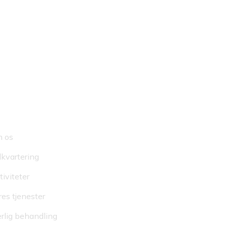
URTIGE LINKS
 os
dkvartering
GENKEND AF
tiviteter
res tjenester
rlig behandling