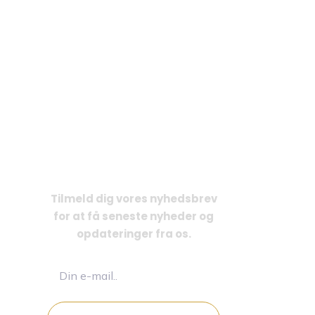
TILMELD DIG VORES
NYHEDSBREV
Tilmeld dig vores nyhedsbrev
for at få seneste nyheder og
opdateringer fra os.