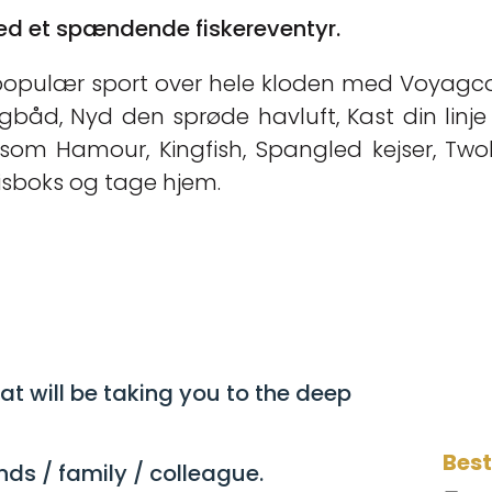
ed et spændende fiskereventyr.
en populær sport over hele kloden med Voyagco 
igbåd, Nyd den sprøde havluft, Kast din linje 
 som Hamour, Kingfish, Spangled kejser, Tw
isboks og tage hjem.
t will be taking you to the deep
Bes
ends
/
family
/
colleague
.