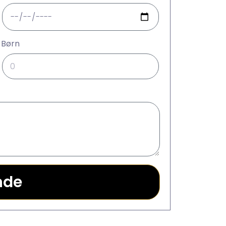
Børn
nde