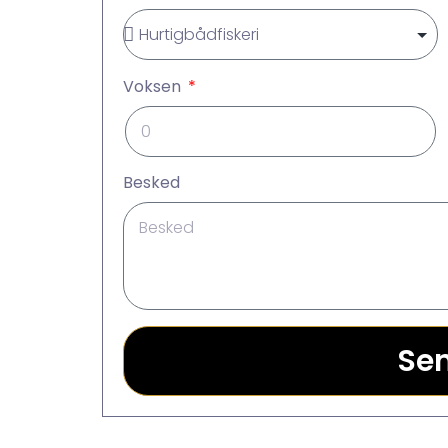
Voksen
Besked
Se