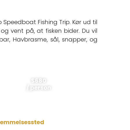
Speedboat Fishing Trip. Kør ud til
og vent på, at fisken bider. Du vil
obar, Havbrasme, sål, snapper, og
$680
/ person
temmelsessted